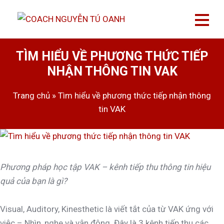
TÌM HIỂU VỀ PHƯƠNG THỨC TIẾP
NHẬN THÔNG TIN VAK
Trang chủ
»
Tìm hiểu về phương thức tiếp nhận thông
tin VAK
Phương pháp học tập VAK – kênh tiếp thu thông tin hiệu
quả của bạn là gì?
Visual, Auditory, Kinesthetic là viết tắt của từ VAK ứng với
việc – Nhìn, nghe và vận động. Đây là 3 kênh tiếp thu các