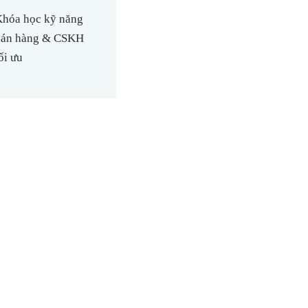
hóa học kỹ năng
bán hàng & CSKH
ối ưu