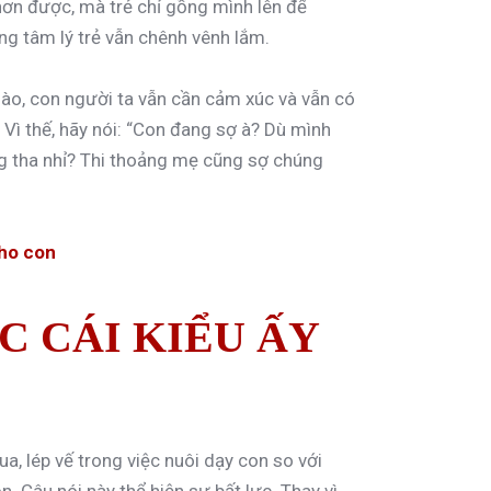
ơn được, mà trẻ chỉ gồng mình lên để
ng tâm lý trẻ vẫn chênh vênh lắm.
nào, con người ta vẫn cần cảm xúc và vẫn có
. Vì thế, hãy nói: “Con đang sợ à? Dù mình
ng tha nhỉ? Thi thoảng mẹ cũng sợ chúng
cho con
C CÁI KIỂU ẤY
a, lép vế trong việc nuôi dạy con so với