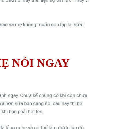
 Câu nói này thể hiện sự bất lực. Thay vì
nào và mẹ không muốn con lặp lại nữa”.
Ẹ NÓI NGAY
hành ngay. Chưa kể chúng có khi còn chưa
 Và hơn nữa bạn càng nói câu này thì bé
 khi bạn phải hét lên.
é đã lắng nghe và có thể làm được lúc đó