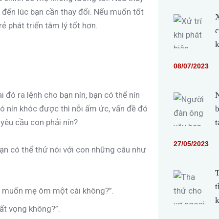
 đến lúc bạn cần thay đổi. Nếu muốn tốt
X
ẻ phát triển tâm lý tốt hơn.
c
k
08/07/2023
i đó ra lệnh cho bạn nín, bạn có thể nín
N
 nín khóc được thì nỗi ấm ức, vấn đề đó
b
 yêu cầu con phải nín?
t
27/05/2023
 bạn có thể thử nói với con những câu như
T
t
ó muốn mẹ ôm một cái không?”.
k
hất vọng không?”.