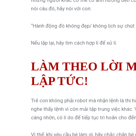
những người khác có thể có ảnh hưởng đến con.
nói câu đó, hãy nói với con:
“Hành động đó không đẹp/ không lịch sự chút 
Nếu lặp lại, hãy tìm cách hợp lí để xử lí.
LÀM THEO LỜI M
LẬP TỨC!
Trẻ con không phải robot mà nhận lệnh là thi 
nghe thấy lệnh vì còn mải tập trung việc khác.
càng nhờn, có lí do để tiếp tục trì hoãn cho đến
Vì thế, khi yêu cầu bé làm gì, hãy chắc chắn b