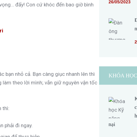
26/05/2023
 vọng… đấy! Con cứ khóc đến bao giờ bình
Đ
n
ri
2
ác bạn nhỏ cả. Bạn càng giục nhanh lên thì
KHÓA HỌC
g làm theo lời mình; vẫn giữ nguyên vận tốc
K
c
 thì:
h
nại
n phải đi ngay.
 gian để thực hiện.