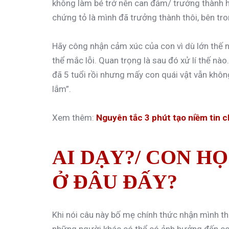
không làm bé trở nên can đảm/ trưởng thành h
chứng tỏ là mình đã trưởng thành thôi, bên tro
Hãy công nhận cảm xúc của con vì dù lớn thế 
thể mắc lỗi. Quan trọng là sau đó xử lí thế nào
đã 5 tuổi rồi nhưng mấy con quái vật vẫn khô
lắm”.
Xem thêm:
Nguyên tắc 3 phút tạo niềm tin 
AI DẠY?/ CON HỌ
Ở ĐÂU ĐẤY?
Khi nói câu này bố mẹ chính thức nhận mình thu