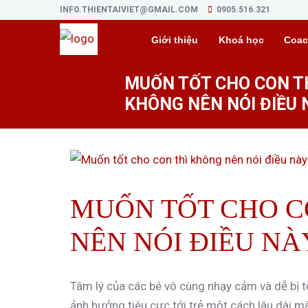
INFO.THIENTAIVIET@GMAIL.COM
0905.516.321
Giới thiệu
Khoá học
Coac
MUỐN TỐT CHO CON T
KHÔNG NÊN NÓI ĐIỀU 
MUỐN TỐT CHO C
NÊN NÓI ĐIỀU NÀ
Tâm lý của các bé vô cùng nhạy cảm và dễ bị 
ảnh hưởng tiêu cực tới trẻ một cách lâu dài m