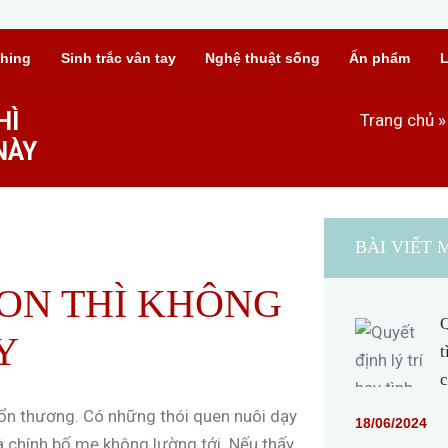
hing
Sinh trắc vân tay
Nghệ thuật sống
Ấn phẩm
L
HÌ
Trang chủ
NÀY
BÀI VIẾT 
ON THÌ KHÔNG
Q
Y
t
c
tổn thương. Có những thói quen nuôi dạy
18/06/2024
à chính bố mẹ không lường tới. Nếu thấy