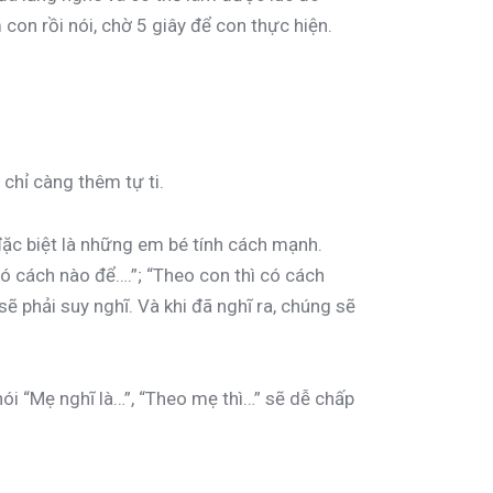
on rồi nói, chờ 5 giây để con thực hiện.
 chỉ càng thêm tự ti.
à đặc biệt là những em bé tính cách mạnh.
có cách nào để….”; “Theo con thì có cách
sẽ phải suy nghĩ. Và khi đã nghĩ ra, chúng sẽ
nói “Mẹ nghĩ là…”, “Theo mẹ thì…” sẽ dễ chấp