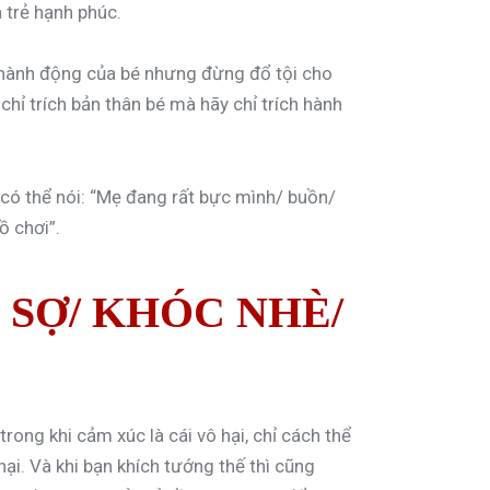
 trẻ hạnh phúc.
h hành động của bé nhưng đừng đổ tội cho
chỉ trích bản thân bé mà hãy chỉ trích hành
 có thể nói: “Mẹ đang rất bực mình/ buồn/
ồ chơi”.
 SỢ/ KHÓC NHÈ/
rong khi cảm xúc là cái vô hại, chỉ cách thể
hại. Và khi bạn khích tướng thế thì cũng