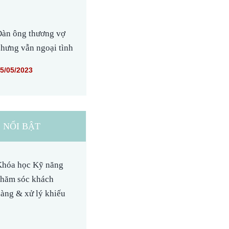
àn ông thương vợ
hưng vẫn ngoại tình
5/05/2023
 NỔI BẬT
hóa học Kỹ năng
hăm sóc khách
àng & xử lý khiếu