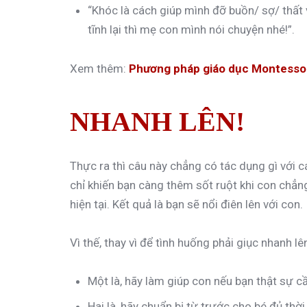
“Khóc là cách giúp mình đỡ buồn/ sợ/ thất
tĩnh lại thì mẹ con mình nói chuyện nhé!”.
Xem thêm:
Phương pháp giáo dục Montesso
NHANH LÊN!
Thực ra thì câu này chẳng có tác dụng gì với c
chỉ khiến bạn càng thêm sốt ruột khi con chẳn
hiện tại. Kết quả là bạn sẽ nổi điên lên với con.
Vì thế, thay vì để tình huống phải giục nhanh lên
Một là, hãy làm giúp con nếu bạn thật sự cầ
Hai là, hãy chuẩn bị từ trước cho bé đủ thời