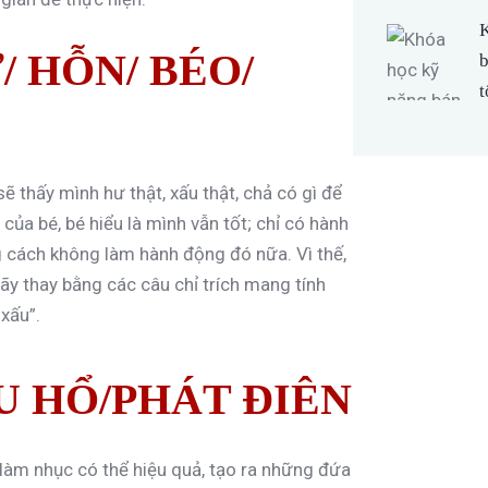
K
/ HỖN/ BÉO/
t
 thấy mình hư thật, xấu thật, chả có gì để
 của bé, bé hiểu là mình vẫn tốt; chỉ có hành
ng cách không làm hành động đó nữa. Vì thế,
hãy thay bằng các câu chỉ trích mang tính
xấu”.
U HỔ/PHÁT ĐIÊN
 làm nhục có thể hiệu quả, tạo ra những đứa