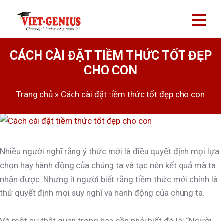
CÁCH CÀI ĐẶT TIỀM THỨC TỐT ĐẸP
CHO CON
Trang chủ
»
Cách cài đặt tiềm thức tốt đẹp cho con
Nhiều người nghĩ rằng ý thức mới là điều quyết định mọi lựa
chọn hay hành động của chúng ta và tạo nên kết quả mà ta
nhận được. Nhưng ít người biết rằng tiềm thức mới chính là
thứ quyết định mọi suy nghĩ và hành động của chúng ta.
Và một sự thật quan trọng bạn cần phải biết đó là: “Người