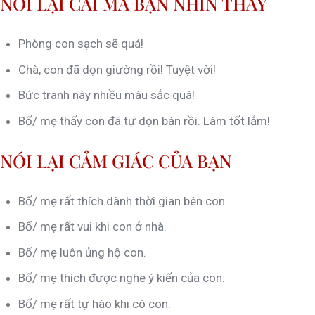
NÓI LẠI CÁI MÀ BẠN NHÌN THẤY
Phòng con sạch sẽ quá!
Chà, con đã dọn giường rồi! Tuyệt vời!
Bức tranh này nhiều màu sắc quá!
Bố/ mẹ thấy con đã tự dọn bàn rồi. Làm tốt lắm!
NÓI LẠI CẢM GIÁC CỦA BẠN
Bố/ mẹ rất thích dành thời gian bên con.
Bố/ mẹ rất vui khi con ở nhà.
Bố/ mẹ luôn ủng hộ con.
Bố/ mẹ thích được nghe ý kiến của con.
Bố/ mẹ rất tự hào khi có con.