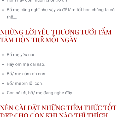
Hôm nay con muốn chơi trò gì?
Bố mẹ cũng nghĩ như vậy và để làm tốt hơn chúng ta có
thể….
NHỮNG LỜI YÊU THƯƠNG TƯỚI TẮM
TÂM HỒN TRẺ MỖI NGÀY
Bố mẹ yêu con.
Hãy ôm mẹ cái nào.
Bố/ mẹ cảm ơn con.
Bố/ mẹ xin lỗi con.
Con nói đi, bố/ mẹ đang nghe đây.
NÊN CÀI ĐẶT NHỮNG TIỀM THỨC TỐT
ĐẸP CHO CON KHI NÀO THÌ THÍCH