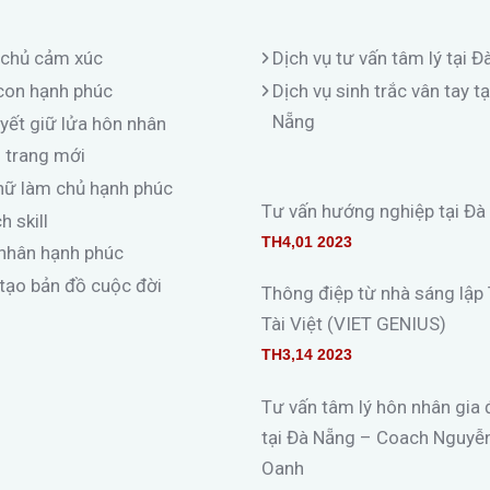
A HỌC
COACHING
chủ cảm xúc
Dịch vụ tư vấn tâm lý tại 
con hạnh phúc
Dịch vụ sinh trắc vân tay tạ
Nẵng
uyết giữ lửa hôn nhân
 trang mới
NGHỆ THUẬT SỐNG
nữ làm chủ hạnh phúc
Tư vấn hướng nghiệp tại Đà
 skill
TH4,01 2023
nhân hạnh phúc
 tạo bản đồ cuộc đời
Thông điệp từ nhà sáng lập
Tài Việt (VIET GENIUS)
TH3,14 2023
Tư vấn tâm lý hôn nhân gia 
tại Đà Nẵng – Coach Nguyễ
Oanh