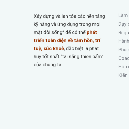
KHÓ
Làm 
Xây dựng và lan tỏa các nền tảng
Dạy 
kỹ năng và ứng dụng trong mọi
mặt đời sống” để có thể
phát
Bí q
triển toàn diện về tâm hồn, trí
Hành
tuệ, sức khoẻ
, đặc biệt là phát
Phụ 
huy tốt nhất “tài năng thiên bẩm”
Coach
của chúng ta.
Hôn 
Kiến