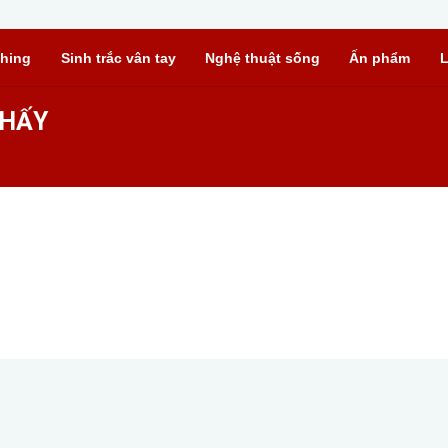
hing
Sinh trắc vân tay
Nghệ thuật sống
Ấn phẩm
L
THẤY
 - Không tìm thấy trang bạn