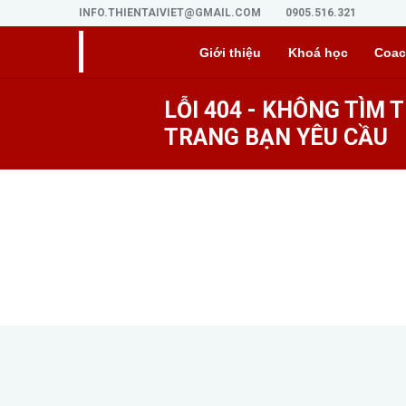
INFO.THIENTAIVIET@GMAIL.COM
0905.516.321
Giới thiệu
Khoá học
Coac
LỖI 404 - KHÔNG TÌM 
TRANG BẠN YÊU CẦU
Lỗi 404