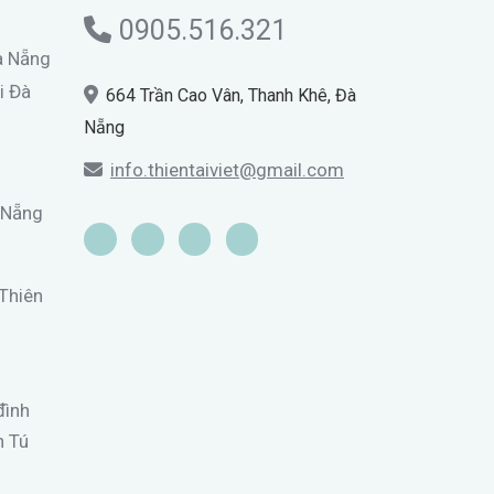
0905.516.321
Đà Nẵng
i Đà
664 Trần Cao Vân, Thanh Khê, Đà
Nẵng
info.thientaiviet@gmail.com
 Nẵng
 Thiên
đình
n Tú