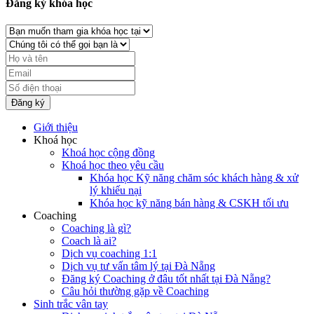
Đăng ký khóa học
Đăng ký
Giới thiệu
Khoá học
Khoá học cộng đồng
Khoá học theo yêu cầu
Khóa học Kỹ năng chăm sóc khách hàng & xử
lý khiếu nại
Khóa học kỹ năng bán hàng & CSKH tối ưu
Coaching
Coaching là gì?
Coach là ai?
Dịch vụ coaching 1:1
Dịch vụ tư vấn tâm lý tại Đà Nẵng
Đăng ký Coaching ở đâu tốt nhất tại Đà Nẵng?
Câu hỏi thường gặp về Coaching
Sinh trắc vân tay