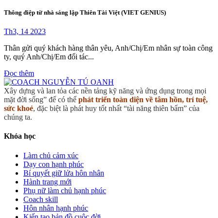
Thông điệp từ nhà sáng lập Thiên Tài Việt (VIET GENIUS)
Th3, 14 2023
Thân gửi quý khách hàng thân yêu, Anh/Chị/Em nhân sự toàn công
ty, quý Anh/Chị/Em đối tác...
Đọc thêm
Xây dựng và lan tỏa các nền tảng kỹ năng và ứng dụng trong mọi
mặt đời sống” để có thể
phát triển toàn diện về tâm hồn, trí tuệ,
sức khoẻ
, đặc biệt là phát huy tốt nhất “tài năng thiên bẩm” của
chúng ta.
Khóa học
Làm chủ cảm xúc
Dạy con hạnh phúc
Bí quyết giữ lửa hôn nhân
Hành trang mới
Phụ nữ làm chủ hạnh phúc
Coach skill
Hôn nhân hạnh phúc
Kiến tạo bản đồ cuộc đời