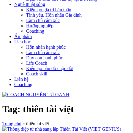
Nghệ thuật sống
Kiến tạo giá trị bản thân
Tình yêu, Hôn nhân Gia đình
Làm chủ cảm xúc
Hướng nghiệp
Coaching
Ấn phẩm
Lịch học
Hôn nhân hạnh phúc
Làm chủ cảm xúc
Dạy con hạnh phúc
Life Coach
Kiến tạo bản đồ cuộc đời
Coach skill
Liên hệ
Coaching
Tag: thiên tài việt
Trang chủ
»
thiên tài việt