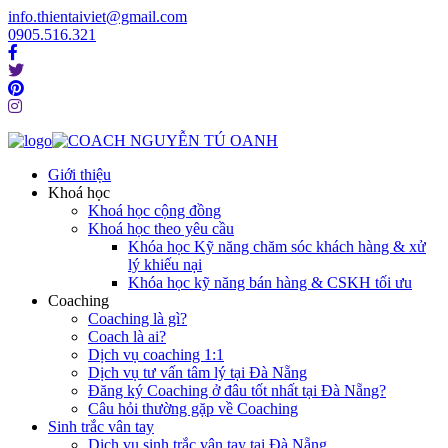
info.thientaiviet@gmail.com
0905.516.321
Giới thiệu
Khoá học
Khoá học cộng đồng
Khoá học theo yêu cầu
Khóa học Kỹ năng chăm sóc khách hàng & xử
lý khiếu nại
Khóa học kỹ năng bán hàng & CSKH tối ưu
Coaching
Coaching là gì?
Coach là ai?
Dịch vụ coaching 1:1
Dịch vụ tư vấn tâm lý tại Đà Nẵng
Đăng ký Coaching ở đâu tốt nhất tại Đà Nẵng?
Câu hỏi thường gặp về Coaching
Sinh trắc vân tay
Dịch vụ sinh trắc vân tay tại Đà Nẵng