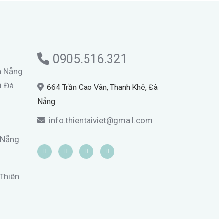
0905.516.321
Đà Nẵng
i Đà
664 Trần Cao Vân, Thanh Khê, Đà
Nẵng
info.thientaiviet@gmail.com
 Nẵng
 Thiên