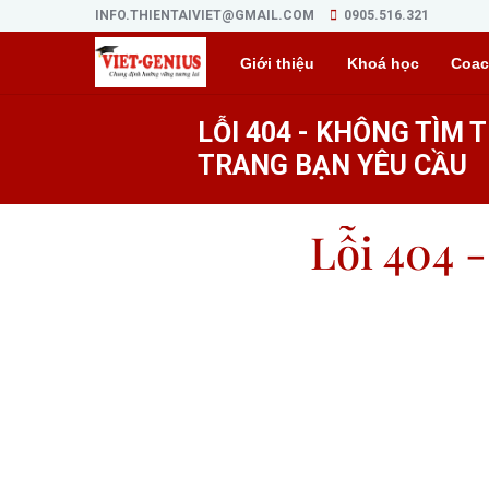
INFO.THIENTAIVIET@GMAIL.COM
0905.516.321
Giới thiệu
Khoá học
Coac
LỖI 404 - KHÔNG TÌM 
TRANG BẠN YÊU CẦU
Lỗi 404 