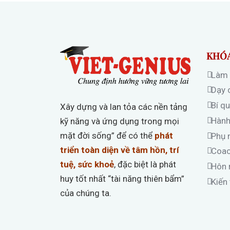
KHÓ
Làm 
Dạy 
Bí q
Xây dựng và lan tỏa các nền tảng
Hành
kỹ năng và ứng dụng trong mọi
mặt đời sống” để có thể
phát
Phụ 
triển toàn diện về tâm hồn, trí
Coach
tuệ, sức khoẻ
, đặc biệt là phát
Hôn 
huy tốt nhất “tài năng thiên bẩm”
Kiến
của chúng ta.