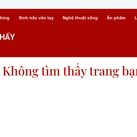
hing
Sinh trắc vân tay
Nghệ thuật sống
Ấn phẩm
L
THẤY
- Không tìm thấy trang bạ