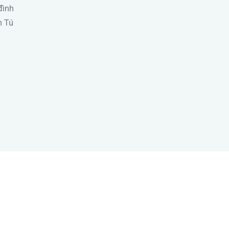
đình
n Tú